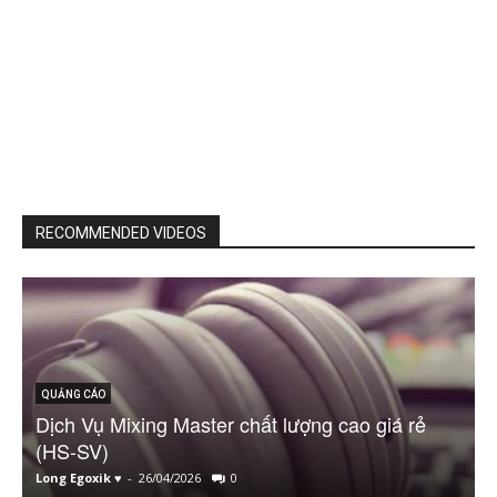
RECOMMENDED VIDEOS
QUẢNG CÁO
Dịch Vụ Mixing Master chất lượng cao giá rẻ
D
(HS-SV)
c
Long Egoxik ♥
-
26/04/2026
0
L